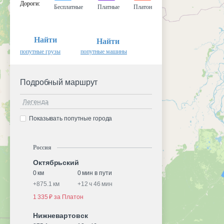
Дороги
:
Бесплатные
Платные
Платон
Найти
Найти
попутные грузы
попутные машины
Подробный маршрут
Легенда
Показывать попутные города
Россия
Октябрьский
0 км
0 мин в пути
+
875.1 км
+
12 ч 46 мин
1 335 ₽ за Платон
Нижневартовск