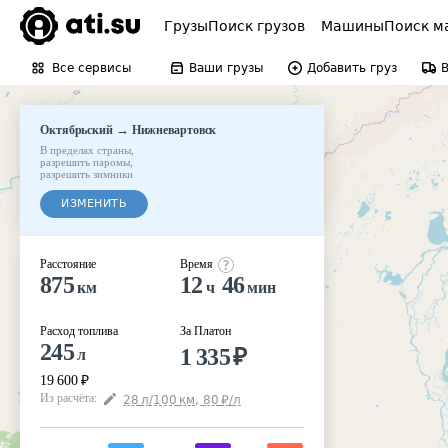
Грузы
Поиск грузов
Машины
Поиск м
Все сервисы
Ваши грузы
Добавить груз
→
Октябрьский
Нижневартовск
В пределах страны
,
разрешить паромы
,
разрешить зимники
ИЗМЕНИТЬ
Расстояние
Время
875
12
46
км
ч
мин
Расход топлива
За Платон
245
1 335
₽
л
19 600
₽
Из расчёта
:
28
л
/100
км
,
80
₽
/
л