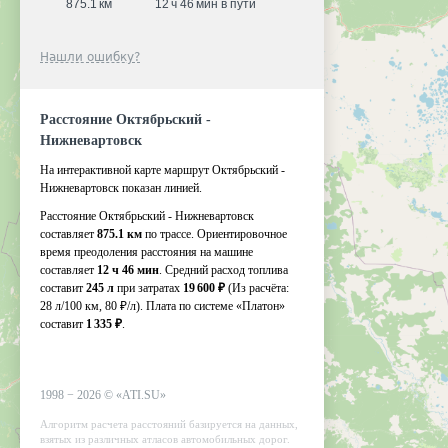
875.1 км
12 ч 46 мин в пути
Нашли ошибку?
Расстояние Октябрьский -
Нижневартовск
На интерактивной карте маршрут Октябрьский -
Нижневартовск показан линией.
Расстояние Октябрьский - Нижневартовск
составляет
875.1 км
по трассе. Ориентировочное
время преодоления расстояния на машине
составляет
12 ч 46 мин
. Средний расход топлива
составит
245 л
при затратах
19 600 ₽
(Из расчёта:
28 л/100 км, 80 ₽/л)
. Плата по системе «Платон»
составит
1 335 ₽
.
1998 −
2026
©
«ATI.SU»
Алгоритм расчета расстояний базируется на данных,
взятых из различных атласов автомобильных дорог.