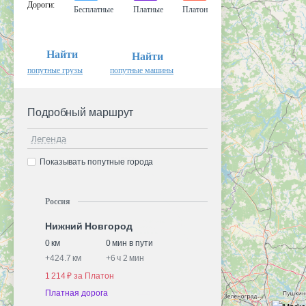
Дороги
:
Бесплатные
Платные
Платон
Найти
Найти
попутные грузы
попутные машины
Подробный маршрут
Легенда
Показывать попутные города
Россия
Нижний Новгород
0 км
0 мин в пути
+
424.7 км
+
6 ч 2 мин
1 214 ₽ за Платон
Платная дорога