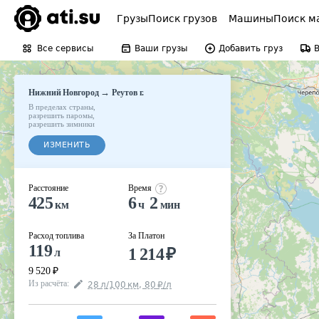
Грузы
Поиск грузов
Машины
Поиск м
Все сервисы
Ваши грузы
Добавить груз
→
Нижний Новгород
Реутов г.
В пределах страны
,
разрешить паромы
,
разрешить зимники
ИЗМЕНИТЬ
Расстояние
Время
425
6
2
км
ч
мин
Расход топлива
За Платон
119
1 214
₽
л
9 520
₽
Из расчёта
:
28
л
/100
км
,
80
₽
/
л