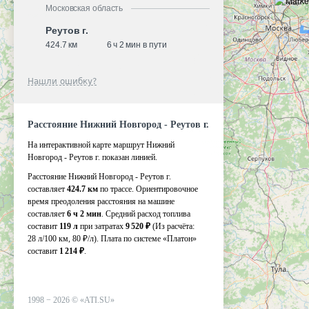
Московская область
Реутов г.
424.7 км
6 ч 2 мин в пути
Нашли ошибку?
Расстояние Нижний Новгород - Реутов г.
На интерактивной карте маршрут Нижний
Новгород - Реутов г. показан линией.
Расстояние Нижний Новгород - Реутов г.
составляет
424.7 км
по трассе. Ориентировочное
время преодоления расстояния на машине
составляет
6 ч 2 мин
. Средний расход топлива
составит
119 л
при затратах
9 520 ₽
(Из расчёта:
28 л/100 км, 80 ₽/л)
. Плата по системе «Платон»
составит
1 214 ₽
.
1998 −
2026
©
«ATI.SU»