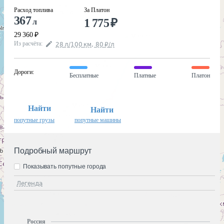
Расход топлива
За Платон
367
1 775
₽
л
29 360
₽
Из расчёта
:
28
л
/100
км
,
80
₽
/
л
Дороги
:
Бесплатные
Платные
Платон
Найти
Найти
попутные грузы
попутные машины
Подробный маршрут
Показывать попутные города
Легенда
Россия