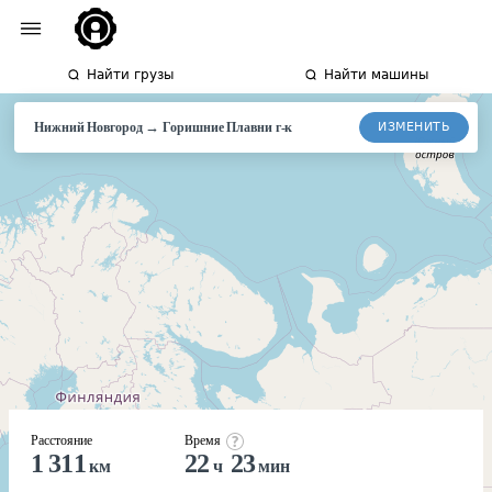
Найти грузы
Найти машины
→
ИЗМЕНИТЬ
Нижний Новгород
Горишние Плавни г-к
Расстояние
Время
1 311
22
23
км
ч
мин