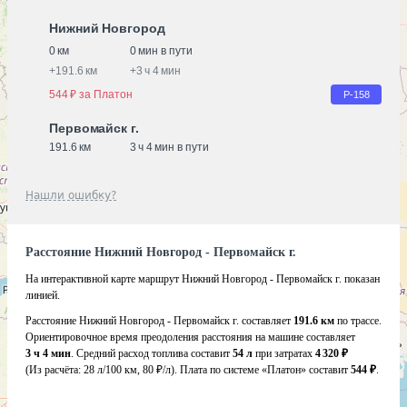
Нижний Новгород
0 км
0 мин в пути
+
191.6 км
+
3 ч 4 мин
544 ₽ за Платон
Р-158
Первомайск г.
191.6 км
3 ч 4 мин в пути
Нашли ошибку?
Расстояние Нижний Новгород - Первомайск г.
На интерактивной карте маршрут Нижний Новгород - Первомайск г. показан
линией.
Расстояние Нижний Новгород - Первомайск г. составляет
191.6 км
по трассе.
Ориентировочное время преодоления расстояния на машине составляет
3 ч 4 мин
. Средний расход топлива составит
54 л
при затратах
4 320 ₽
(Из расчёта:
28 л/100 км, 80 ₽/л)
. Плата по системе «Платон» составит
544 ₽
.