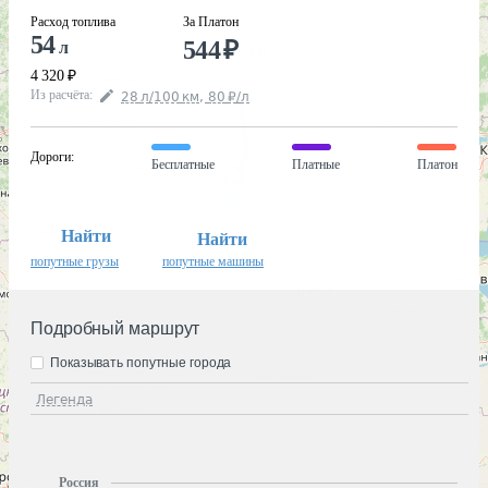
Расход топлива
За Платон
54
544
₽
л
4 320
₽
Из расчёта
:
28
л
/100
км
,
80
₽
/
л
Дороги
:
Бесплатные
Платные
Платон
Найти
Найти
попутные грузы
попутные машины
Подробный маршрут
Показывать попутные города
Легенда
Россия