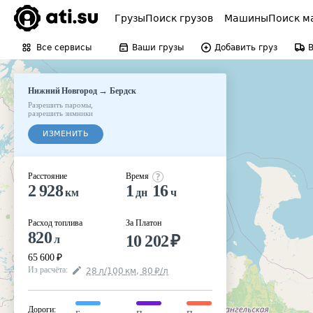
Грузы
Поиск грузов
Машины
Поиск м
Все сервисы
Ваши грузы
Добавить груз
→
Нижний Новгород
Бердск
Разрешить паромы
,
разрешить зимники
ИЗМЕНИТЬ
Расстояние
Время
2 928
1
16
км
дн
ч
Расход топлива
За Платон
820
10 202
₽
л
65 600
₽
Из расчёта
:
28
л
/100
км
,
80
₽
/
л
Дороги
: