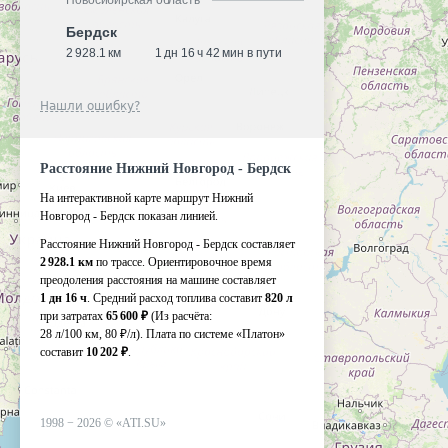
Новосибирская область
Бердск
2 928.1 км
1 дн 16 ч 42 мин в пути
Нашли ошибку?
Расстояние Нижний Новгород - Бердск
На интерактивной карте маршрут Нижний
Новгород - Бердск показан линией.
Расстояние Нижний Новгород - Бердск составляет
2 928.1 км
по трассе. Ориентировочное время
преодоления расстояния на машине составляет
1 дн 16 ч
. Средний расход топлива составит
820 л
при затратах
65 600 ₽
(Из расчёта:
28 л/100 км, 80 ₽/л)
. Плата по системе «Платон»
составит
10 202 ₽
.
1998 −
2026
©
«ATI.SU»