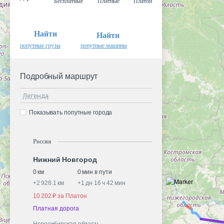
Бесплатные
Платные
Платон
Найти
Найти
попутные грузы
попутные машины
Подробный маршрут
Легенда
Показывать попутные города
Россия
Нижний Новгород
0 км
0 мин в пути
+
2 928.1 км
+
1 дн 16 ч 42 мин
10 202 ₽ за Платон
Платная дорога