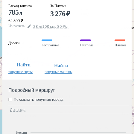
Расход топлива
За Платон
785
3 276
₽
л
62 800
₽
Из расчёта
:
28
л
/100
км
,
80
₽
/
л
Дороги
:
Бесплатные
Платные
Платон
Найти
Найти
попутные грузы
попутные машины
Подробный маршрут
Показывать попутные города
Легенда
Россия