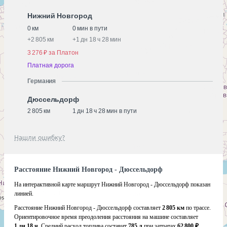
Нижний Новгород
0 км
0 мин в пути
+
2 805 км
+
1 дн 18 ч 28 мин
3 276 ₽ за Платон
Платная дорога
Германия
Дюссельдорф
2 805 км
1 дн 18 ч 28 мин в пути
Нашли ошибку?
Расстояние Нижний Новгород - Дюссельдорф
На интерактивной карте маршрут Нижний Новгород - Дюссельдорф показан
линией.
Расстояние Нижний Новгород - Дюссельдорф составляет
2 805 км
по трассе.
Ориентировочное время преодоления расстояния на машине составляет
1 дн 18 ч
. Средний расход топлива составит
785 л
при затратах
62 800 ₽