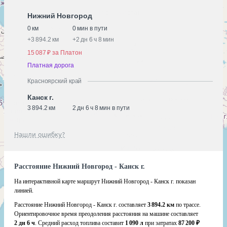
Нижний Новгород
0 км
0 мин в пути
+
3 894.2 км
+
2 дн 6 ч 8 мин
15 087 ₽ за Платон
Платная дорога
Красноярский край
Канск г.
3 894.2 км
2 дн 6 ч 8 мин в пути
Нашли ошибку?
Расстояние Нижний Новгород - Канск г.
На интерактивной карте маршрут Нижний Новгород - Канск г. показан
линией.
Расстояние Нижний Новгород - Канск г. составляет
3 894.2 км
по трассе.
Ориентировочное время преодоления расстояния на машине составляет
2 дн 6 ч
. Средний расход топлива составит
1 090 л
при затратах
87 200 ₽