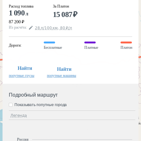
Расход топлива
За Платон
1 090
15 087
₽
л
87 200
₽
Из расчёта
:
28
л
/100
км
,
80
₽
/
л
Дороги
:
Бесплатные
Платные
Платон
Найти
Найти
попутные грузы
попутные машины
Подробный маршрут
Показывать попутные города
Легенда
Россия