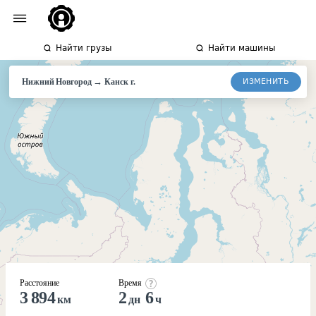
Найти грузы
Найти машины
→
ИЗМЕНИТЬ
Нижний Новгород
Канск г.
Расстояние
Время
3 894
2
6
км
дн
ч