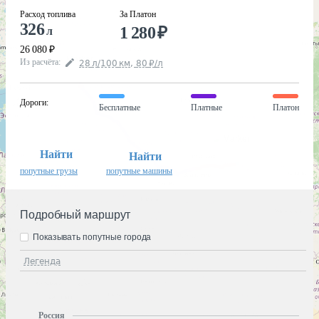
Расход топлива
За Платон
326
1 280
₽
л
26 080
₽
Из расчёта
:
28
л
/100
км
,
80
₽
/
л
Дороги
:
Бесплатные
Платные
Платон
Найти
Найти
попутные грузы
попутные машины
Подробный маршрут
Показывать попутные города
Легенда
Россия