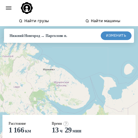
Найти грузы
Найти машины
→
ИЗМЕНИТЬ
Нижний Новгород
Парголово п.
Расстояние
Время
1 166
13
29
км
ч
мин