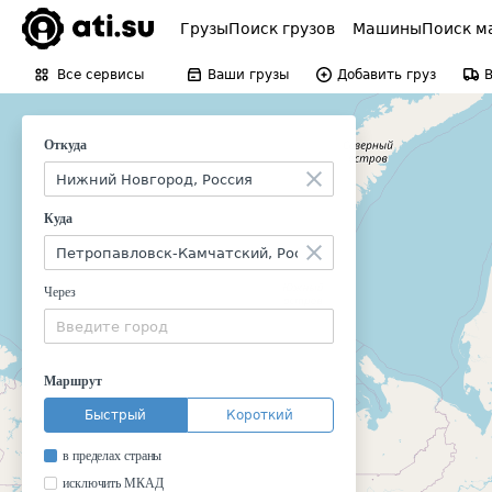
Грузы
Поиск грузов
Машины
Поиск м
Все сервисы
Ваши грузы
Добавить груз
Откуда
Куда
Через
Маршрут
Быстрый
Короткий
в пределах страны
исключить МКАД