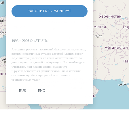
РАССЧИТАТЬ МАРШРУТ
1998 −
2026
©
«ATI.SU»
Алгоритм расчета расстояний базируется на данных,
взятых из различных атласов автомобильных дорог.
Администрация сайта не несёт ответственности за
достоверность данной информации. Это необходимо
учитывать при планировании маршрута
и руководствоваться фактическими показателями
счетчиков пробега при расчёте стоимости
транспортных услуг.
RUS
ENG