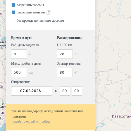
разрешить паромы
разрешить зимники
без проезда по платным дорогам
Время в пути
Расход топлива
Раб. день водителя
На 100 км
ч
л
Макс. пробег в день
За литр топлива
км
₽
Отправление
в
:
Мы не нашли дорогу между этими населёнными
пунктами
Сообщить об ошибке