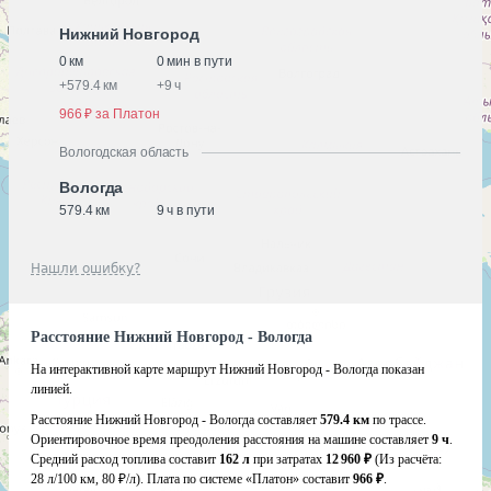
Нижний Новгород
0 км
0 мин в пути
+
579.4 км
+
9 ч
966 ₽ за Платон
Вологодская область
Вологда
579.4 км
9 ч в пути
Нашли ошибку?
Расстояние Нижний Новгород - Вологда
На интерактивной карте маршрут Нижний Новгород - Вологда показан
линией.
Расстояние Нижний Новгород - Вологда составляет
579.4 км
по трассе.
Ориентировочное время преодоления расстояния на машине составляет
9 ч
.
Средний расход топлива составит
162 л
при затратах
12 960 ₽
(Из расчёта:
28 л/100 км, 80 ₽/л)
. Плата по системе «Платон» составит
966 ₽
.