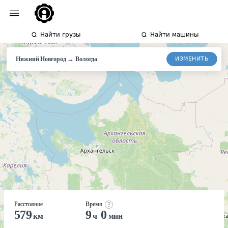
Найти грузы
Найти машины
→
ИЗМЕНИТЬ
Нижний Новгород
Вологда
Расстояние
Время
579
9
0
км
ч
мин