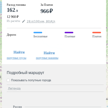
Расход топлива
За Платон
162
966
₽
л
12 960
₽
Из расчёта
:
28
л
/100
км
,
80
₽
/
л
Дороги
:
Бесплатные
Платные
Платон
Найти
Найти
попутные грузы
попутные машины
Подробный маршрут
Показывать попутные города
Легенда
Россия