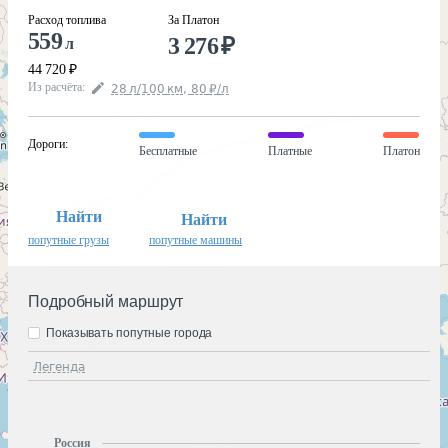
Расход топлива
За Платон
559
3 276
₽
л
44 720
₽
Из расчёта
:
28
л
/100
км
,
80
₽
/
л
Дороги
:
Бесплатные
Платные
Платон
Найти
Найти
попутные грузы
попутные машины
Подробный маршрут
Показывать попутные города
Легенда
Россия