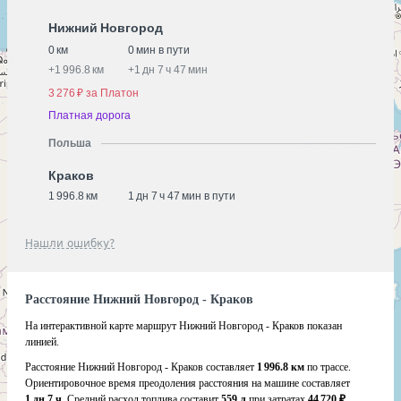
Нижний Новгород
0 км
0 мин в пути
+
1 996.8 км
+
1 дн 7 ч 47 мин
3 276 ₽ за Платон
Платная дорога
Польша
Краков
1 996.8 км
1 дн 7 ч 47 мин в пути
Нашли ошибку?
Расстояние Нижний Новгород - Краков
На интерактивной карте маршрут Нижний Новгород - Краков показан
линией.
Расстояние Нижний Новгород - Краков составляет
1 996.8 км
по трассе.
Ориентировочное время преодоления расстояния на машине составляет
1 дн 7 ч
. Средний расход топлива составит
559 л
при затратах
44 720 ₽