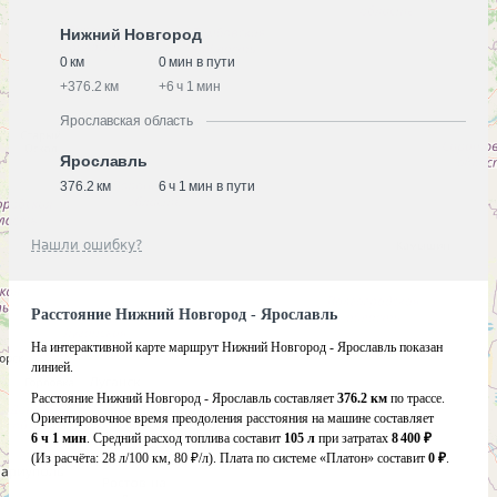
Нижний Новгород
0 км
0 мин в пути
+
376.2 км
+
6 ч 1 мин
Ярославская область
Ярославль
376.2 км
6 ч 1 мин в пути
Нашли ошибку?
Расстояние Нижний Новгород - Ярославль
На интерактивной карте маршрут Нижний Новгород - Ярославль показан
линией.
Расстояние Нижний Новгород - Ярославль составляет
376.2 км
по трассе.
Ориентировочное время преодоления расстояния на машине составляет
6 ч 1 мин
. Средний расход топлива составит
105 л
при затратах
8 400 ₽
(Из расчёта:
28 л/100 км, 80 ₽/л)
. Плата по системе «Платон» составит
0 ₽
.