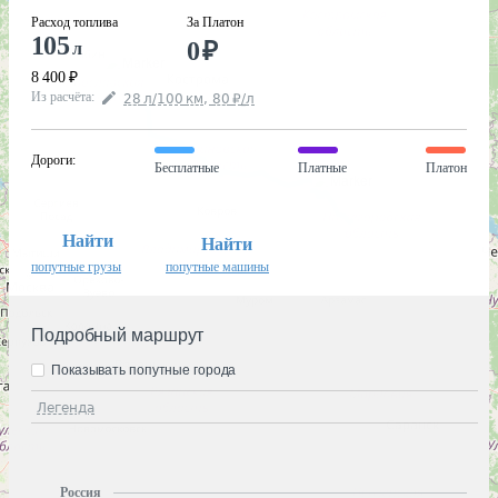
Расход топлива
За Платон
105
0
₽
л
8 400
₽
Из расчёта
:
28
л
/100
км
,
80
₽
/
л
Дороги
:
Бесплатные
Платные
Платон
Найти
Найти
попутные грузы
попутные машины
Подробный маршрут
Показывать попутные города
Легенда
Россия