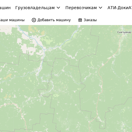
ашин
Грузовладельцам
Перевозчикам
АТИ-Доки
А
Ваши машины
Добавить машину
Заказы