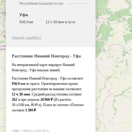
Республика Башкортостан
Уфа
936.9 км
12 ч 38 мин в пути
Нашли ошибку?
Расстояние Нижний Новгород - Уфа
На интерактивной карте маршрут Нижний
Новгород - Уфа показан линией.
Расстояние Нижний Новгород - Уфа составляет
936.9 км
по трассе. Ориентировочное время
преодоления расстояния на машине составляет
12 ч 38 мин
. Средний расход топлива составит
262 л
при затратах
20 960 ₽
(Из расчёта:
28 л/100 км, 80 ₽/л)
. Плата по системе «Платон»
составит
1 309 ₽
.
1998 −
2026
©
«ATI.SU»