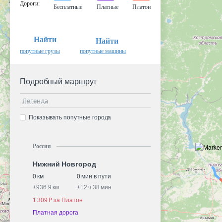
Дороги
:
Бесплатные
Платные
Платон
Найти
Найти
попутные грузы
попутные машины
Подробный маршрут
Легенда
Показывать попутные города
Россия
Нижний Новгород
0 км
0 мин в пути
+
936.9 км
+
12 ч 38 мин
1 309 ₽ за Платон
Платная дорога