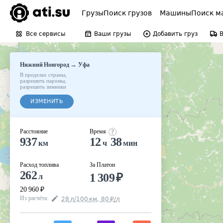
Грузы
Поиск грузов
Машины
Поиск м
Все сервисы
Ваши грузы
Добавить груз
→
Нижний Новгород
Уфа
В пределах страны
,
разрешить паромы
,
разрешить зимники
ИЗМЕНИТЬ
Расстояние
Время
937
12
38
км
ч
мин
Расход топлива
За Платон
262
1 309
₽
л
20 960
₽
Из расчёта
:
28
л
/100
км
,
80
₽
/
л