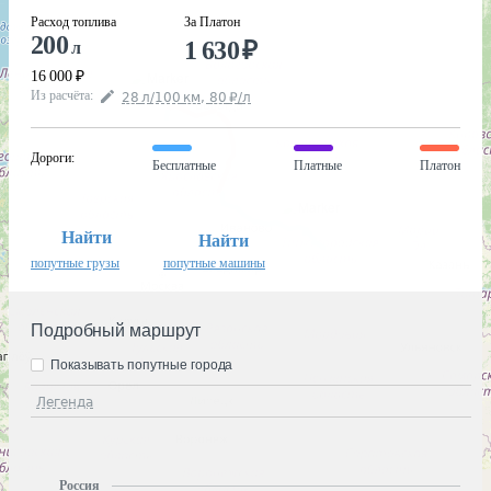
Расход топлива
За Платон
200
1 630
₽
л
16 000
₽
Из расчёта
:
28
л
/100
км
,
80
₽
/
л
Дороги
:
Бесплатные
Платные
Платон
Найти
Найти
попутные грузы
попутные машины
Подробный маршрут
Показывать попутные города
Легенда
Россия