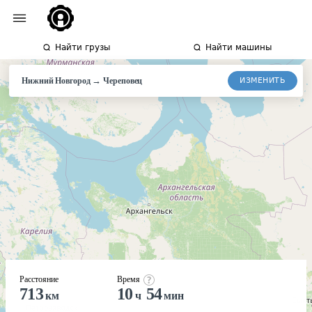
Найти грузы
Найти машины
→
ИЗМЕНИТЬ
Нижний Новгород
Череповец
Расстояние
Время
713
10
54
км
ч
мин