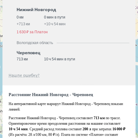
Нижний Новгород
0 км
0 мин в пути
+
713 км
+
10 ч 54 мин
1 630 ₽ за Платон
Вологодская область
Череповец
713 км
10 ч 54 мин в пути
Нашли ошибку?
Расстояние Нижний Новгород - Череповец
На интерактивной карте маршрут Нижний Новгород - Череповец показан
линией.
Расстояние Нижний Новгород - Череповец составляет
713 км
по трассе.
Ориентировочное время преодоления расстояния на машине составляет
10 ч 54 мин
. Средний расход топлива составит
200 л
при затратах
16 000 ₽
(Из расчёта:
28 л/100 км, 80 ₽/л)
. Плата по системе «Платон» составит