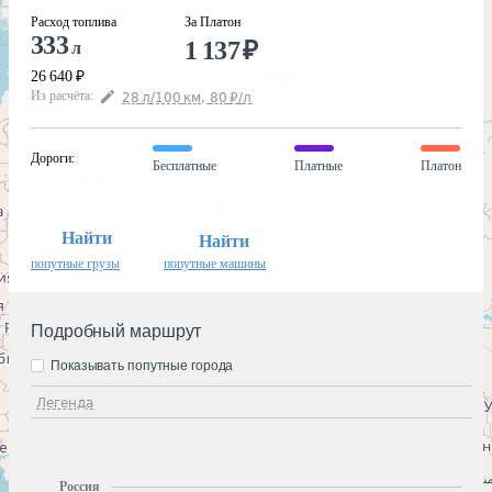
Расход топлива
За Платон
333
1 137
₽
л
26 640
₽
Из расчёта
:
28
л
/100
км
,
80
₽
/
л
Дороги
:
Бесплатные
Платные
Платон
Найти
Найти
попутные грузы
попутные машины
Подробный маршрут
Показывать попутные города
Легенда
Россия