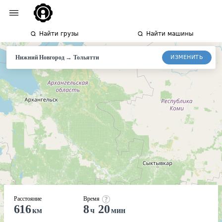
Найти грузы
Найти машины
→
ИЗМЕНИТЬ
Нижний Новгород
Тольятти
Расстояние
Время
616
8
20
км
ч
мин