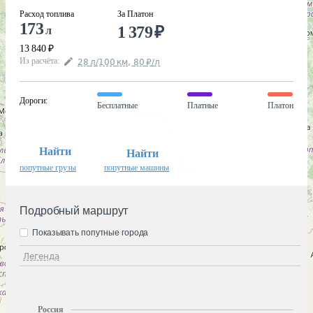
Расход топлива
За Платон
173
1 379
₽
л
13 840
₽
Из расчёта
:
28
л
/100
км
,
80
₽
/
л
Дороги
:
Бесплатные
Платные
Платон
Найти
Найти
попутные грузы
попутные машины
Подробный маршрут
Показывать попутные города
Легенда
Россия