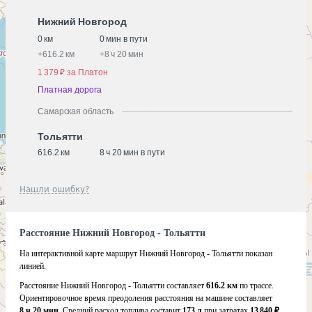
Нижний Новгород
0 км
0 мин в пути
+
616.2 км
+
8 ч 20 мин
1 379 ₽ за Платон
Платная дорога
Самарская область
Тольятти
616.2 км
8 ч 20 мин в пути
Нашли ошибку?
Расстояние Нижний Новгород - Тольятти
На интерактивной карте маршрут Нижний Новгород - Тольятти показан
линией.
Расстояние Нижний Новгород - Тольятти составляет
616.2 км
по трассе.
Ориентировочное время преодоления расстояния на машине составляет
8 ч 20 мин
. Средний расход топлива составит
173 л
при затратах
13 840 ₽