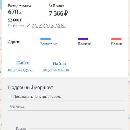
Расход топлива
За Платон
670
7 566
₽
л
53 600
₽
Из расчёта
:
28
л
/100
км
,
80
₽
/
л
Дороги
:
Бесплатные
Платные
Платон
Найти
Найти
попутные грузы
попутные машины
Подробный маршрут
Показывать попутные города
Легенда
Россия