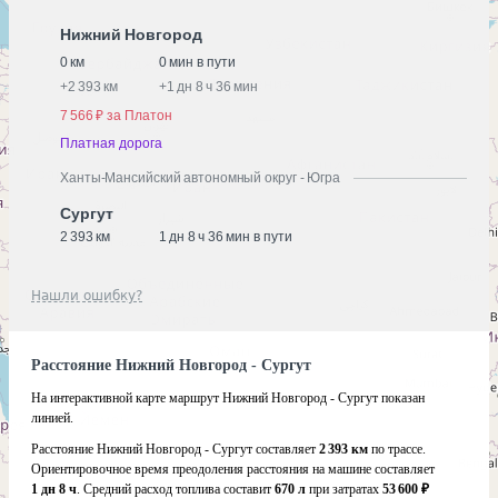
Нижний Новгород
0 км
0 мин в пути
+
2 393 км
+
1 дн 8 ч 36 мин
7 566 ₽ за Платон
Платная дорога
Ханты-Мансийский автономный округ - Югра
Сургут
2 393 км
1 дн 8 ч 36 мин в пути
Нашли ошибку?
Расстояние Нижний Новгород - Сургут
На интерактивной карте маршрут Нижний Новгород - Сургут показан
линией.
Расстояние Нижний Новгород - Сургут составляет
2 393 км
по трассе.
Ориентировочное время преодоления расстояния на машине составляет
1 дн 8 ч
. Средний расход топлива составит
670 л
при затратах
53 600 ₽