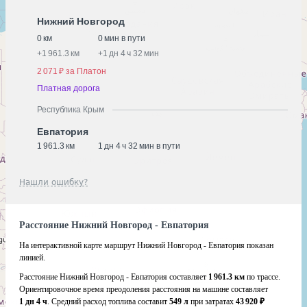
Нижний Новгород
0 км
0 мин в пути
+
1 961.3 км
+
1 дн 4 ч 32 мин
2 071 ₽ за Платон
Платная дорога
Республика Крым
Евпатория
1 961.3 км
1 дн 4 ч 32 мин в пути
Нашли ошибку?
Расстояние Нижний Новгород - Евпатория
На интерактивной карте маршрут Нижний Новгород - Евпатория показан
линией.
Расстояние Нижний Новгород - Евпатория составляет
1 961.3 км
по трассе.
Ориентировочное время преодоления расстояния на машине составляет
1 дн 4 ч
. Средний расход топлива составит
549 л
при затратах
43 920 ₽