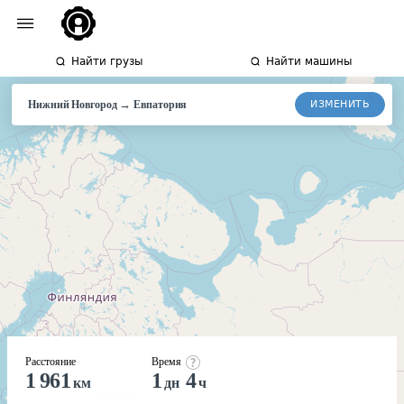
Найти грузы
Найти машины
→
ИЗМЕНИТЬ
Нижний Новгород
Евпатория
Расстояние
Время
1 961
1
4
км
дн
ч