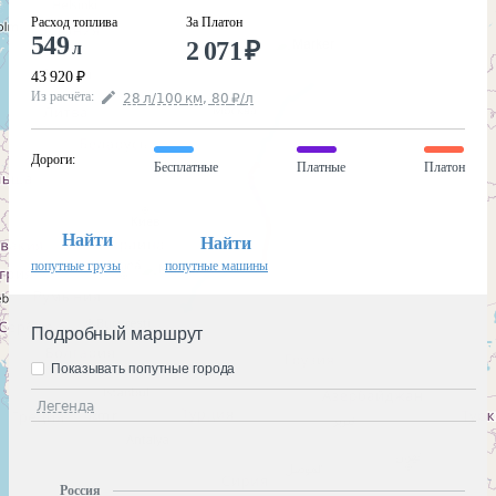
Расход топлива
За Платон
549
2 071
₽
л
43 920
₽
Из расчёта
:
28
л
/100
км
,
80
₽
/
л
Дороги
:
Бесплатные
Платные
Платон
Найти
Найти
попутные грузы
попутные машины
Подробный маршрут
Показывать попутные города
Легенда
Россия