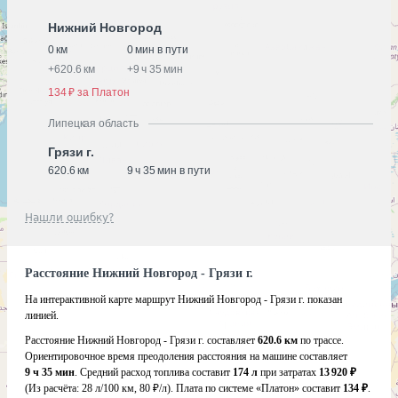
Нижний Новгород
0 км
0 мин в пути
+
620.6 км
+
9 ч 35 мин
134 ₽ за Платон
Липецкая область
Грязи г.
620.6 км
9 ч 35 мин в пути
Нашли ошибку?
Расстояние Нижний Новгород - Грязи г.
На интерактивной карте маршрут Нижний Новгород - Грязи г. показан
линией.
Расстояние Нижний Новгород - Грязи г. составляет
620.6 км
по трассе.
Ориентировочное время преодоления расстояния на машине составляет
9 ч 35 мин
. Средний расход топлива составит
174 л
при затратах
13 920 ₽
(Из расчёта:
28 л/100 км, 80 ₽/л)
. Плата по системе «Платон» составит
134 ₽
.