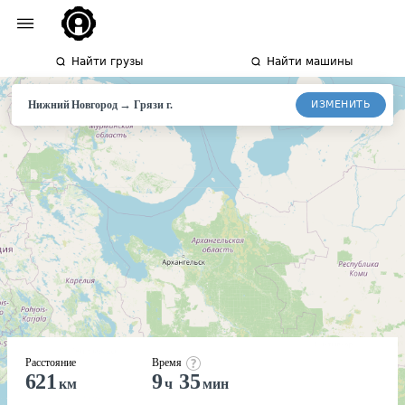
Найти грузы
Найти машины
→
ИЗМЕНИТЬ
Нижний Новгород
Грязи г.
Расстояние
Время
621
9
35
км
ч
мин