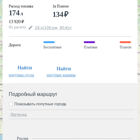
Расход топлива
За Платон
174
134
₽
л
13 920
₽
Из расчёта
:
28
л
/100
км
,
80
₽
/
л
Дороги
:
Бесплатные
Платные
Платон
Найти
Найти
попутные грузы
попутные машины
Подробный маршрут
Показывать попутные города
Легенда
Россия