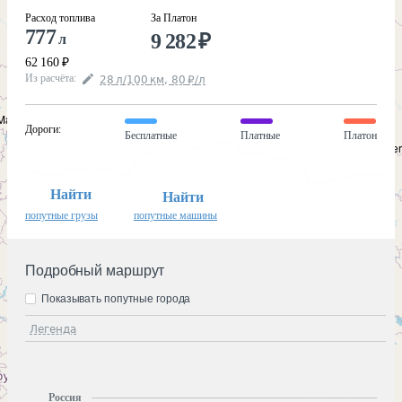
Расход топлива
За Платон
777
9 282
₽
л
62 160
₽
Из расчёта
:
28
л
/100
км
,
80
₽
/
л
Дороги
:
Бесплатные
Платные
Платон
Найти
Найти
попутные грузы
попутные машины
Подробный маршрут
Показывать попутные города
Легенда
Россия