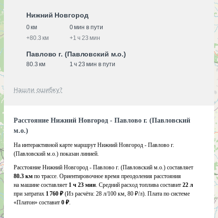
Нижний Новгород
0 км
0 мин в пути
+
80.3 км
+
1 ч 23 мин
Павлово г. (Павловский м.о.)
80.3 км
1 ч 23 мин в пути
Нашли ошибку?
Расстояние Нижний Новгород - Павлово г. (Павловский
м.о.)
На интерактивной карте маршрут Нижний Новгород - Павлово г.
(Павловский м.о.) показан линией.
Расстояние Нижний Новгород - Павлово г. (Павловский м.о.) составляет
80.3 км
по трассе. Ориентировочное время преодоления расстояния
на машине составляет
1 ч 23 мин
. Средний расход топлива составит
22 л
при затратах
1 760 ₽
(Из расчёта:
28 л/100 км, 80 ₽/л)
. Плата по системе
«Платон» составит
0 ₽
.