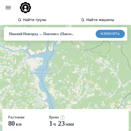
Найти грузы
Найти машины
→
ИЗМЕНИТЬ
Нижний Новгород
Павлово г. (Павло...
Расстояние
Время
80
1
23
км
ч
мин