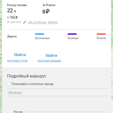
Расход топлива
За Платон
22
0
₽
л
1 760
₽
Из расчёта
:
28
л
/100
км
,
80
₽
/
л
Дороги
:
Бесплатные
Платные
Платон
Найти
Найти
попутные грузы
попутные машины
Подробный маршрут
Показывать попутные города
Легенда
Россия