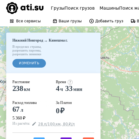
Грузы
Поиск грузов
Машины
Поиск м
Все сервисы
Ваши грузы
Добавить груз
→
Нижний Новгород
Кинешма г.
В пределах страны
,
разрешить паромы
,
разрешить зимники
ИЗМЕНИТЬ
Расстояние
Время
238
4
33
км
ч
мин
Расход топлива
За Платон
67
0
₽
л
5 360
₽
Из расчёта
:
28
л
/100
км
,
80
₽
/
л