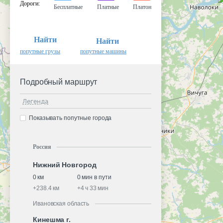
Дороги
:
Бесплатные
Платные
Платон
Найти
Найти
попутные грузы
попутные машины
Подробный маршрут
Легенда
Показывать попутные города
Россия
Нижний Новгород
0 км
0 мин в пути
+
238.4 км
+
4 ч 33 мин
Ивановская область
Кинешма г.