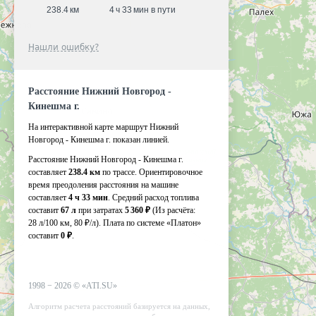
238.4 км
4 ч 33 мин в пути
Нашли ошибку?
Расстояние Нижний Новгород -
Кинешма г.
На интерактивной карте маршрут Нижний
Новгород - Кинешма г. показан линией.
Расстояние Нижний Новгород - Кинешма г.
составляет
238.4 км
по трассе. Ориентировочное
время преодоления расстояния на машине
составляет
4 ч 33 мин
. Средний расход топлива
составит
67 л
при затратах
5 360 ₽
(Из расчёта:
28 л/100 км, 80 ₽/л)
. Плата по системе «Платон»
составит
0 ₽
.
1998 −
2026
©
«ATI.SU»
Алгоритм расчета расстояний базируется на данных,