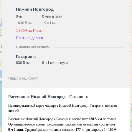
Нижний Новгород
0 км
0 мин в пути
+
630.5 км
+
9 ч 1 мин
1 806 ₽ за Платон
Платная дорога
Смоленская область
Гагарин г.
630.5 км
9 ч 1 мин в пути
Нашли ошибку?
Расстояние Нижний Новгород - Гагарин г.
На интерактивной карте маршрут Нижний Новгород - Гагарин г. показан
линией.
Расстояние Нижний Новгород - Гагарин г. составляет
630.5 км
по трассе.
Ориентировочное время преодоления расстояния на машине составляет
9 ч 1 мин
. Средний расход топлива составит
177 л
при затратах
14 160 ₽