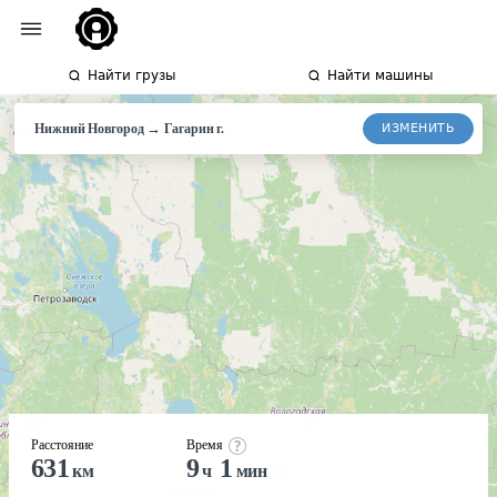
Найти грузы
Найти машины
→
ИЗМЕНИТЬ
Нижний Новгород
Гагарин г.
Расстояние
Время
631
9
1
км
ч
мин