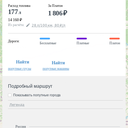
Расход топлива
За Платон
177
1 806
₽
л
14 160
₽
Из расчёта
:
28
л
/100
км
,
80
₽
/
л
Дороги
:
Бесплатные
Платные
Платон
Найти
Найти
попутные грузы
попутные машины
Подробный маршрут
Показывать попутные города
Легенда
Россия