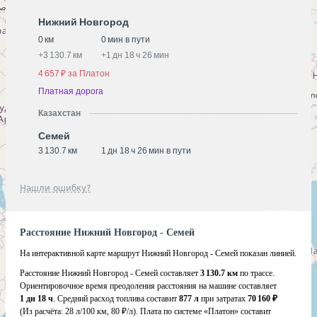
Нижний Новгород
0 км
0 мин в пути
+
3 130.7 км
+
1 дн 18 ч 26 мин
4 657 ₽ за Платон
Платная дорога
Казахстан
Семей
3 130.7 км
1 дн 18 ч 26 мин в пути
Нашли ошибку?
Расстояние Нижний Новгород - Семей
На интерактивной карте маршрут Нижний Новгород - Семей показан линией.
Расстояние Нижний Новгород - Семей составляет
3 130.7 км
по трассе.
Ориентировочное время преодоления расстояния на машине составляет
1 дн 18 ч
. Средний расход топлива составит
877 л
при затратах
70 160 ₽
(Из расчёта:
28 л/100 км, 80 ₽/л)
. Плата по системе «Платон» составит