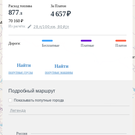
Расход топлива
За Платон
877
4 657
₽
л
70 160
₽
Из расчёта
:
28
л
/100
км
,
80
₽
/
л
Дороги
:
Бесплатные
Платные
Платон
Найти
Найти
попутные грузы
попутные машины
Подробный маршрут
Показывать попутные города
Легенда
Россия