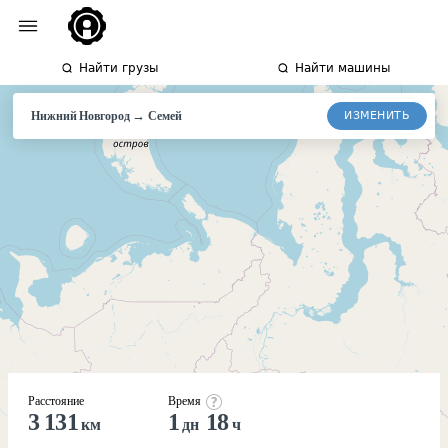
Найти грузы
Найти машины
→
ИЗМЕНИТЬ
Нижний Новгород
Семей
Расстояние
Время
3 131
1
18
км
дн
ч