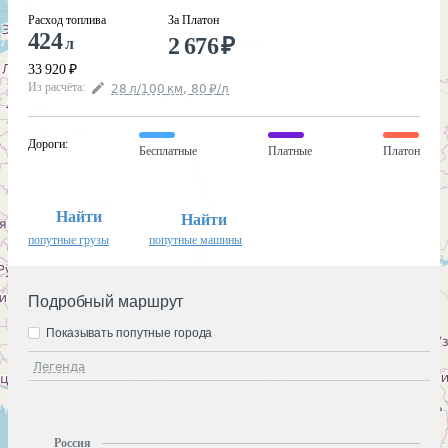
Расход топлива
За Платон
424
2 676
₽
л
33 920
₽
Из расчёта
:
28
л
/100
км
,
80
₽
/
л
Дороги
:
Бесплатные
Платные
Платон
Найти
Найти
попутные грузы
попутные машины
Подробный маршрут
Показывать попутные города
Легенда
Россия