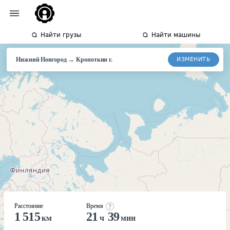
Найти грузы
Найти машины
→
ИЗМЕНИТЬ
Нижний Новгород
Кропоткин г.
Расстояние
Время
1 515
21
39
км
ч
мин