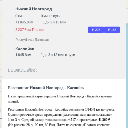
Нижний Новгород
0 км
0 мин в пути
+
1 845.8 км
+
1 дн 3 ч 13 мин
8 237 ₽ за Платон
Р-228
Р-158
Республика Дагестан
Каспийск
1 845.8 км
1 дн 3 ч 13 мин в пути
Нашли ошибку?
Расстояние Нижний Новгород - Каспийск
На интерактивной карте маршрут Нижний Новгород - Каспийск показан
линией.
Расстояние Нижний Новгород - Каспийск составляет
1 845.8 км
по трассе.
Ориентировочное время преодоления расстояния на машине составляет
1 дн 3 ч
. Средний расход топлива составит
517 л
при затратах
41 360 ₽
(Из расчёта:
28 л/100 км, 80 ₽/л)
. Плата по системе «Платон» составит