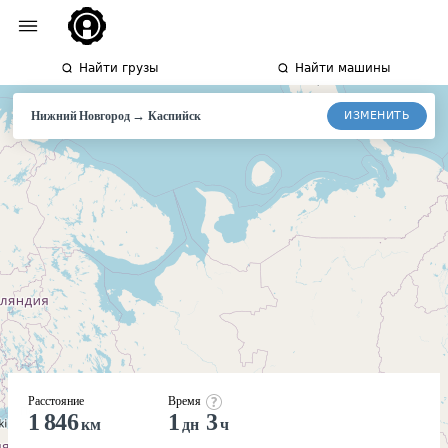
Найти грузы
Найти машины
→
ИЗМЕНИТЬ
Нижний Новгород
Каспийск
Расстояние
Время
1 846
1
3
км
дн
ч