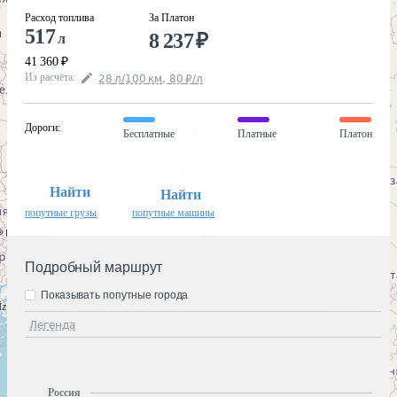
Расход топлива
За Платон
517
8 237
₽
л
41 360
₽
Из расчёта
:
28
л
/100
км
,
80
₽
/
л
Дороги
:
Бесплатные
Платные
Платон
Найти
Найти
попутные грузы
попутные машины
Подробный маршрут
Показывать попутные города
Легенда
Россия