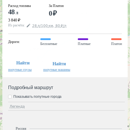
Расход топлива
За Платон
48
0
₽
л
3 840
₽
Из расчёта
:
28
л
/100
км
,
80
₽
/
л
Дороги
:
Бесплатные
Платные
Платон
Найти
Найти
попутные грузы
попутные машины
Подробный маршрут
Показывать попутные города
Легенда
Россия