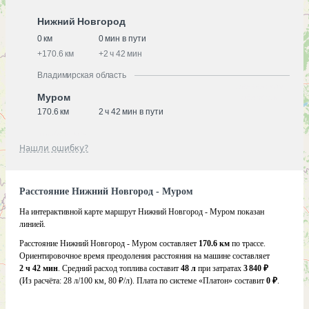
Нижний Новгород
0 км
0 мин в пути
+
170.6 км
+
2 ч 42 мин
Владимирская область
Муром
170.6 км
2 ч 42 мин в пути
Нашли ошибку?
Расстояние Нижний Новгород - Муром
На интерактивной карте маршрут Нижний Новгород - Муром показан
линией.
Расстояние Нижний Новгород - Муром составляет
170.6 км
по трассе.
Ориентировочное время преодоления расстояния на машине составляет
2 ч 42 мин
. Средний расход топлива составит
48 л
при затратах
3 840 ₽
(Из расчёта:
28 л/100 км, 80 ₽/л)
. Плата по системе «Платон» составит
0 ₽
.