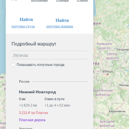
Бесплатные
Платные
Платон
Найти
Найти
попутные грузы
попутные машины
Подробный маршрут
Легенда
Показывать попутные города
Россия
Нижний Новгород
0 км
0 мин в пути
+
1 829.2 км
+
1 дн 4 ч 52 мин
3 231 ₽ за Платон
Платная дорога