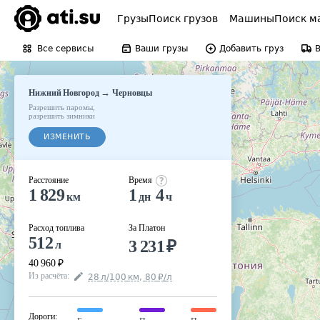
Грузы
Поиск грузов
Машины
Поиск м
Все сервисы
Ваши грузы
Добавить груз
→
Нижний Новгород
Черновцы
Разрешить паромы
,
разрешить зимники
ИЗМЕНИТЬ
Расстояние
Время
1 829
1
4
км
дн
ч
Расход топлива
За Платон
512
3 231
₽
л
40 960
₽
Из расчёта
:
28
л
/100
км
,
80
₽
/
л
Дороги
: