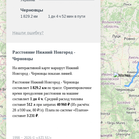
Украина
Черновцы
1 829.2 км
1 дн 4 ч 52 мин в пути
Нашли ошибку?
Расстояние Нижний Новгород -
Черновцы
На интерактивной карте маршрут Нижний
Новгород - Черновцы показан линией.
Расстояние Нижний Новгород - Черновцы
составляет
1 829.2 км
по трассе. Ориентировочное
время преодоления расстояния на машине
составляет
1 дн 4 ч
. Средний расход топлива
составит
512 л
при затратах
40 960 ₽
(Из расчёта:
28 л/100 км, 80 ₽/л)
. Плата по системе «Платон»
составит
3 231 ₽
.
1998 −
2026
©
«ATI.SU»