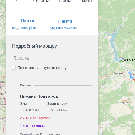
Бесплатные
Платные
Платон
Найти
Найти
попутные грузы
попутные машины
Подробный маршрут
Легенда
Показывать попутные города
Россия
Нижний Новгород
0 км
0 мин в пути
+
1 078.2 км
+
15 ч 21 мин
2 207 ₽ за Платон
Платная дорога