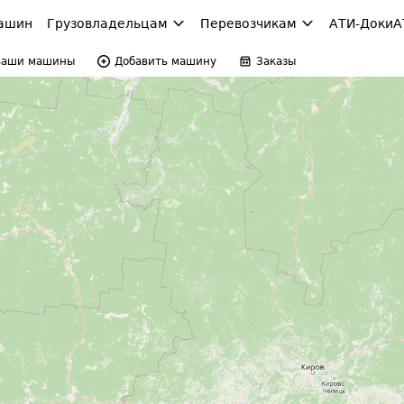
ашин
Грузовладельцам
Перевозчикам
АТИ-Доки
А
Ваши машины
Добавить машину
Заказы