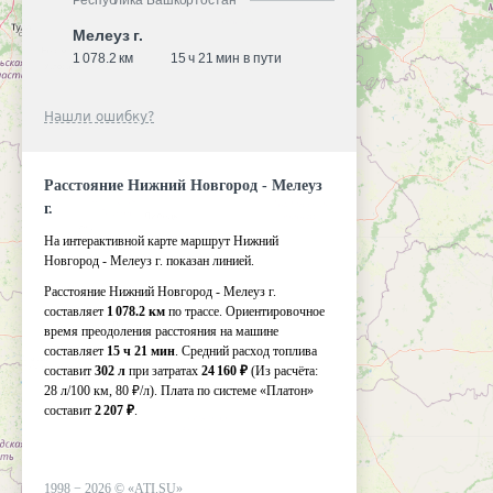
Республика Башкортостан
Мелеуз г.
1 078.2 км
15 ч 21 мин в пути
Нашли ошибку?
Расстояние Нижний Новгород - Мелеуз
г.
На интерактивной карте маршрут Нижний
Новгород - Мелеуз г. показан линией.
Расстояние Нижний Новгород - Мелеуз г.
составляет
1 078.2 км
по трассе. Ориентировочное
время преодоления расстояния на машине
составляет
15 ч 21 мин
. Средний расход топлива
составит
302 л
при затратах
24 160 ₽
(Из расчёта:
28 л/100 км, 80 ₽/л)
. Плата по системе «Платон»
составит
2 207 ₽
.
1998 −
2026
©
«ATI.SU»