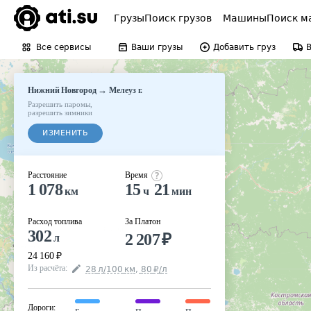
Грузы
Поиск грузов
Машины
Поиск м
Все сервисы
Ваши грузы
Добавить груз
→
Нижний Новгород
Мелеуз г.
Разрешить паромы
,
разрешить зимники
ИЗМЕНИТЬ
Расстояние
Время
1 078
15
21
км
ч
мин
Расход топлива
За Платон
302
2 207
₽
л
24 160
₽
Из расчёта
:
28
л
/100
км
,
80
₽
/
л
Дороги
: