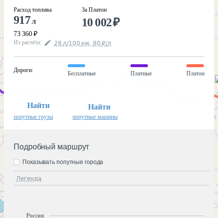
Расход топлива
За Платон
917
10 002
₽
л
73 360
₽
Из расчёта
:
28
л
/100
км
,
80
₽
/
л
Дороги
:
Бесплатные
Платные
Платон
Найти
Найти
попутные грузы
попутные машины
Подробный маршрут
Показывать попутные города
Легенда
Россия