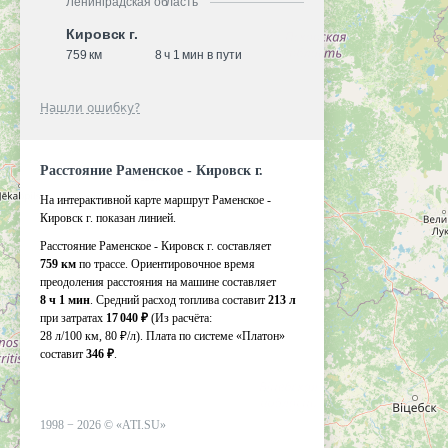
Ленинградская область
Кировск г.
759 км
8 ч 1 мин в пути
Нашли ошибку?
Расстояние Раменское - Кировск г.
На интерактивной карте маршрут Раменское -
Кировск г. показан линией.
Расстояние Раменское - Кировск г. составляет
759 км
по трассе. Ориентировочное время
преодоления расстояния на машине составляет
8 ч 1 мин
. Средний расход топлива составит
213 л
при затратах
17 040 ₽
(Из расчёта:
28 л/100 км, 80 ₽/л)
. Плата по системе «Платон»
составит
346 ₽
.
1998 −
2026
©
«ATI.SU»