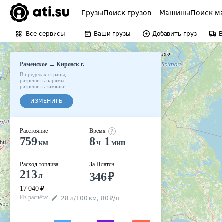
Грузы
Поиск грузов
Машины
Поиск м
Все сервисы
Ваши грузы
Добавить груз
→
Раменское
Кировск г.
В пределах страны
,
разрешить паромы
,
разрешить зимники
ИЗМЕНИТЬ
Расстояние
Время
759
8
1
км
ч
мин
Расход топлива
За Платон
213
346
₽
л
17 040
₽
Из расчёта
:
28
л
/100
км
,
80
₽
/
л