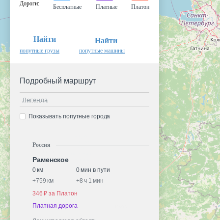
Дороги
:
Бесплатные
Платные
Платон
Найти
Найти
попутные грузы
попутные машины
Подробный маршрут
Легенда
Показывать попутные города
Россия
Раменское
0 км
0 мин в пути
+
759 км
+
8 ч 1 мин
346 ₽ за Платон
Платная дорога