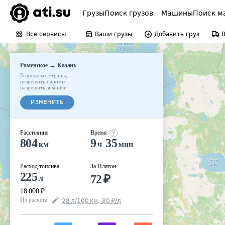
Грузы
Поиск грузов
Машины
Поиск м
Все сервисы
Ваши грузы
Добавить груз
→
Раменское
Казань
В пределах страны
,
разрешить паромы
,
разрешить зимники
ИЗМЕНИТЬ
Расстояние
Время
804
9
35
км
ч
мин
Расход топлива
За Платон
225
72
₽
л
18 000
₽
Из расчёта
:
28
л
/100
км
,
80
₽
/
л