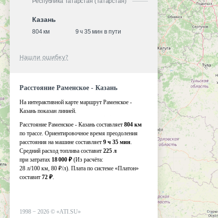
Республика Татарстан (Татарстан)
Казань
804 км
9 ч 35 мин в пути
Нашли ошибку?
Расстояние Раменское - Казань
На интерактивной карте маршрут Раменское -
Казань показан линией.
Расстояние Раменское - Казань составляет
804 км
по трассе. Ориентировочное время преодоления
расстояния на машине составляет
9 ч 35 мин
.
Средний расход топлива составит
225 л
при затратах
18 000 ₽
(Из расчёта:
28 л/100 км, 80 ₽/л)
. Плата по системе «Платон»
составит
72 ₽
.
1998 −
2026
©
«ATI.SU»