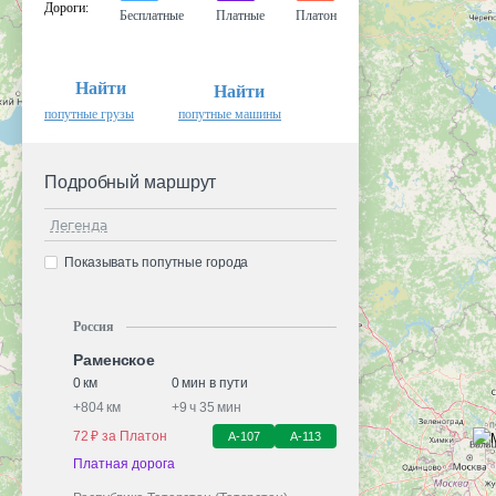
Дороги
:
Бесплатные
Платные
Платон
Найти
Найти
попутные грузы
попутные машины
Подробный маршрут
Легенда
Показывать попутные города
Россия
Раменское
0 км
0 мин в пути
+
804 км
+
9 ч 35 мин
72 ₽ за Платон
А-107
А-113
Платная дорога