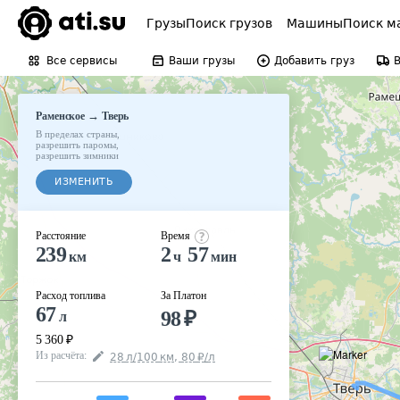
Грузы
Поиск грузов
Машины
Поиск м
Все сервисы
Ваши грузы
Добавить груз
→
Раменское
Тверь
В пределах страны
,
разрешить паромы
,
разрешить зимники
ИЗМЕНИТЬ
Расстояние
Время
239
2
57
км
ч
мин
Расход топлива
За Платон
67
98
₽
л
5 360
₽
Из расчёта
:
28
л
/100
км
,
80
₽
/
л