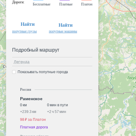
Дороги
:
Бесплатные
Платные
Платон
Найти
Найти
попутные грузы
попутные машины
Подробный маршрут
Легенда
Показывать попутные города
Россия
Раменское
0 км
0 мин в пути
+
239.3 км
+
2 ч 57 мин
98 ₽ за Платон
Платная дорога