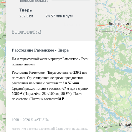
Тверская область
Тверь
239.3 км
2 ч 57 мин в пути
Нашли ошибку?
Расстояние Раменское - Тверь
На интерактивной карте маршрут Раменское - Тверь
показан линией.
Расстояние Раменское - Тверь составляет
239.3 км
по трассе. Ориентировочное время преодоления
расстояния на машине составляет
2 ч 57 мин
.
Средний расход топлива составит
67 л
при затратах
5 360 ₽
(Из расчёта:
28 л/100 км, 80 ₽/л)
. Плата
по системе «Платон» составит
98 ₽
.
1998 −
2026
©
«ATI.SU»
Алгоритм расчета расстояний базируется на данных,