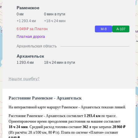
Раменское
0 км
0 мин в пути
+
1 293.4 км
+
18 ч 24 мин
6 049 ₽ за Платон
М-8
А-107
Платная дорога
Архангельская область
Архангельск
1 293.4 км
18 ч 24 мин в пути
Нашли ошибку?
Расстояние Раменское - Архангельск
На интерактивной карте маршрут Раменское - Архангельск показан линией.
Расстояние Раменское - Архангельск составляет
1 293.4 км
по трассе.
Ориентировочное время преодоления расстояния на машине составляет
18 ч 24 мин
. Средний расход топлива составит
362 л
при затратах
28 960 ₽
(Из расчёта:
28 л/100 км, 80 ₽/л)
. Плата по системе «Платон» составит