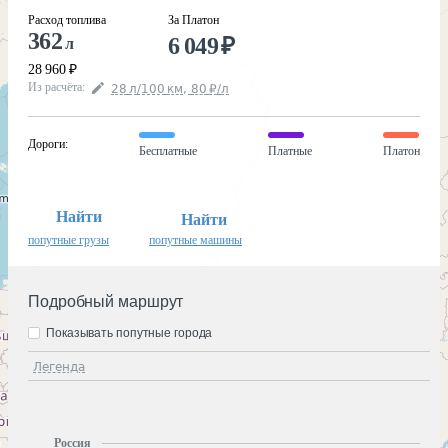
Расход топлива
За Платон
362
6 049
₽
л
28 960
₽
Из расчёта
:
28
л
/100
км
,
80
₽
/
л
Дороги
:
Бесплатные
Платные
Платон
Найти
Найти
попутные грузы
попутные машины
Подробный маршрут
Показывать попутные города
Легенда
Россия