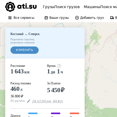
Грузы
Поиск грузов
Машины
Поиск м
Все сервисы
Ваши грузы
Добавить груз
→
Костанай
Северск
Разрешить паромы
,
разрешить зимники
ИЗМЕНИТЬ
Расстояние
Время
1 643
1
1
км
дн
ч
Расход топлива
За Платон
460
5 450
₽
л
36 800
₽
Из расчёта
:
28
л
/100
км
,
80
₽
/
л
Дороги
: