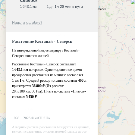
Северск
1 643.1 км
1 дн 1 ч 28 мин в пути
Нашли ошибку?
Расстояние Костанай - Северск
На интерактивной карте маршрут Костанай -
Северск показан линией.
Расстояние Костанай - Северск составляет
1 643.1 км
по трассе. Ориентировочное время
преодоления расстояния на машине составляет
1 дн 1 ч
. Средний расход топлива составит
460 л
при затратах
36 800 ₽
(Из расчёта:
28 л/100 км, 80 ₽/л)
. Плата по системе «Платон»
составит
5 450 ₽
.
1998 −
2026
©
«ATI.SU»
Алгоритм расчета расстояний базируется на данных,
взятых из различных атласов автомобильных дорог.