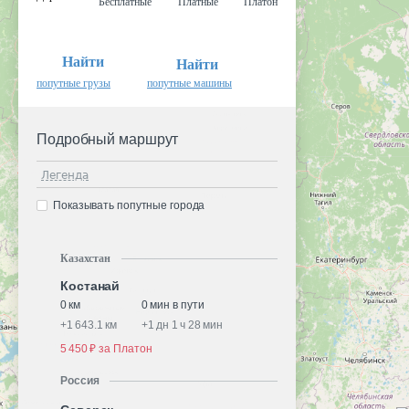
Бесплатные
Платные
Платон
Найти
Найти
попутные грузы
попутные машины
Подробный маршрут
Легенда
Показывать попутные города
Казахстан
Костанай
0 км
0 мин в пути
+
1 643.1 км
+
1 дн 1 ч 28 мин
5 450 ₽ за Платон
Россия