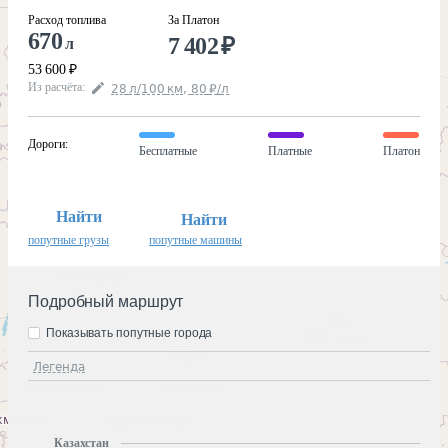
Расход топлива
За Платон
670
7 402
₽
л
53 600
₽
Из расчёта
:
28
л
/100
км
,
80
₽
/
л
Дороги
:
Бесплатные
Платные
Платон
Найти
Найти
попутные грузы
попутные машины
Подробный маршрут
Показывать попутные города
Легенда
Казахстан