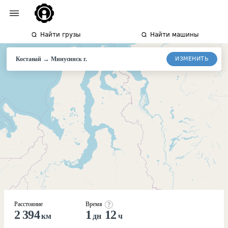
Найти грузы
Найти машины
→
ИЗМЕНИТЬ
Костанай
Минусинск
г.
Расстояние
Время
2 394
1
12
км
дн
ч