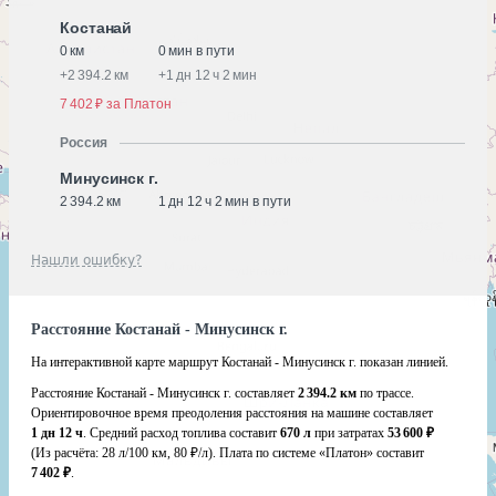
Костанай
0 км
0 мин в пути
+
2 394.2 км
+
1 дн 12 ч 2 мин
7 402 ₽ за Платон
Россия
Минусинск г.
2 394.2 км
1 дн 12 ч 2 мин в пути
Нашли ошибку?
Расстояние Костанай - Минусинск г.
На интерактивной карте маршрут Костанай - Минусинск г. показан линией.
Расстояние Костанай - Минусинск г. составляет
2 394.2 км
по трассе.
Ориентировочное время преодоления расстояния на машине составляет
1 дн 12 ч
. Средний расход топлива составит
670 л
при затратах
53 600 ₽
(Из расчёта:
28 л/100 км, 80 ₽/л)
. Плата по системе «Платон» составит
7 402 ₽
.