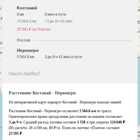
Костанай
0 км
0 мин в пути
+
5 564.6 км
+
3 дн 9 ч 41 мин
25 591 ₽ за Платон
Россия
Нерюнгри
5 564.6 км
3 дн 9 ч 41 мин в пути
Нашли ошибку?
Расстояние Костанай - Нерюнгри
На интерактивной карте маршрут Костанай - Нерюнгри показан линией.
Расстояние Костанай - Нерюнгри составляет
5 564.6 км
по трассе.
Ориентировочное время преодоления расстояния на машине составляет
3 дн 9 ч
. Средний расход топлива составит
1 558 л
при затратах
124 640 ₽
(Из расчёта:
28 л/100 км, 80 ₽/л)
. Плата по системе «Платон» составит
25 591 ₽
.