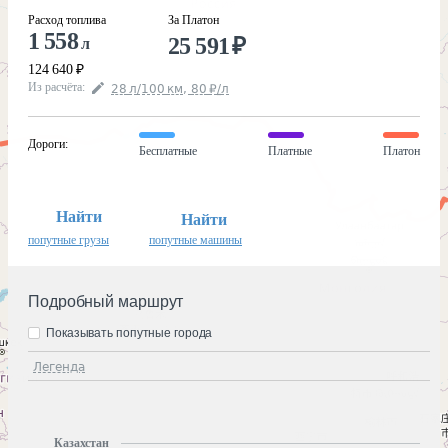
Расход топлива
За Платон
1 558
25 591
₽
л
124 640
₽
Из расчёта
:
28
л
/100
км
,
80
₽
/
л
Дороги
:
Бесплатные
Платные
Платон
Найти
Найти
попутные грузы
попутные машины
Подробный маршрут
Показывать попутные города
Легенда
Казахстан