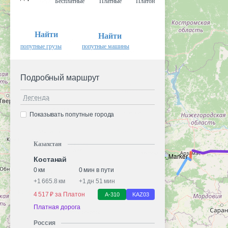
Бесплатные
Платные
Платон
Найти
Найти
попутные грузы
попутные машины
Подробный маршрут
Легенда
Показывать попутные города
Казахстан
Костанай
0 км
0 мин в пути
+
1 665.8 км
+
1 дн 51 мин
4 517 ₽ за Платон
А-310
KАZ03
Платная дорога
Россия