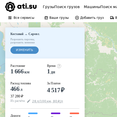
Грузы
Поиск грузов
Машины
Поиск м
Все сервисы
Ваши грузы
Добавить груз
→
Костанай
Саров г.
Разрешить паромы
,
разрешить зимники
ИЗМЕНИТЬ
Расстояние
Время
1 666
1
км
дн
Расход топлива
За Платон
466
4 517
₽
л
37 280
₽
Из расчёта
:
28
л
/100
км
,
80
₽
/
л
Дороги
: