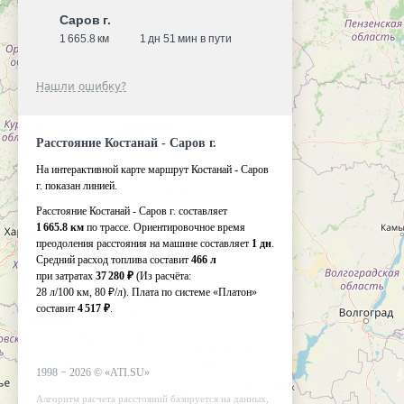
Саров г.
1 665.8 км
1 дн 51 мин в пути
Нашли ошибку?
Расстояние Костанай - Саров г.
На интерактивной карте маршрут Костанай - Саров
г. показан линией.
Расстояние Костанай - Саров г. составляет
1 665.8 км
по трассе. Ориентировочное время
преодоления расстояния на машине составляет
1 дн
.
Средний расход топлива составит
466 л
при затратах
37 280 ₽
(Из расчёта:
28 л/100 км, 80 ₽/л)
. Плата по системе «Платон»
составит
4 517 ₽
.
1998 −
2026
©
«ATI.SU»
Алгоритм расчета расстояний базируется на данных,