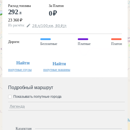
Расход топлива
За Платон
292
0
₽
л
23 360
₽
Из расчёта
:
28
л
/100
км
,
80
₽
/
л
Дороги
:
Бесплатные
Платные
Платон
Найти
Найти
попутные грузы
попутные машины
Подробный маршрут
Показывать попутные города
Легенда
Казахстан