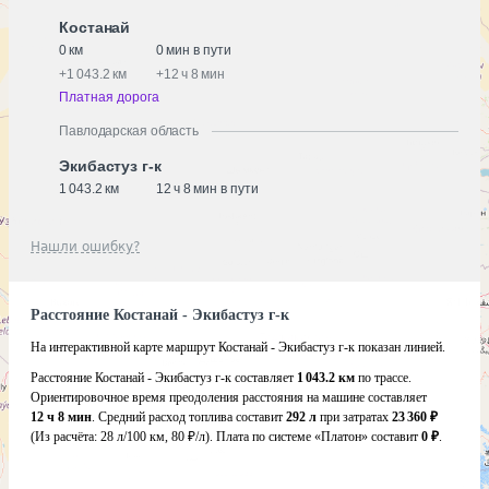
Костанай
0 км
0 мин в пути
+
1 043.2 км
+
12 ч 8 мин
Платная дорога
Павлодарская область
Экибастуз г-к
1 043.2 км
12 ч 8 мин в пути
Нашли ошибку?
Расстояние Костанай - Экибастуз г-к
На интерактивной карте маршрут Костанай - Экибастуз г-к показан линией.
Расстояние Костанай - Экибастуз г-к составляет
1 043.2 км
по трассе.
Ориентировочное время преодоления расстояния на машине составляет
12 ч 8 мин
. Средний расход топлива составит
292 л
при затратах
23 360 ₽
(Из расчёта:
28 л/100 км, 80 ₽/л)
. Плата по системе «Платон» составит
0 ₽
.