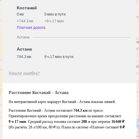
Костанай
0 км
0 мин в пути
+
744.3 км
+
9 ч 17 мин
Платная дорога
Астана
Астана
744.3 км
9 ч 17 мин в пути
Нашли ошибку?
Расстояние Костанай - Астана
На интерактивной карте маршрут Костанай - Астана показан линией.
Расстояние Костанай - Астана составляет
744.3 км
по трассе.
Ориентировочное время преодоления расстояния на машине составляет
9 ч 17 мин
. Средний расход топлива составит
208 л
при затратах
16 640 ₽
(Из расчёта:
28 л/100 км, 80 ₽/л)
. Плата по системе «Платон» составит
0 ₽
.