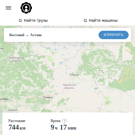
Найти грузы
Найти машины
→
ИЗМЕНИТЬ
Костанай
Астана
Расстояние
Время
744
9
17
км
ч
мин