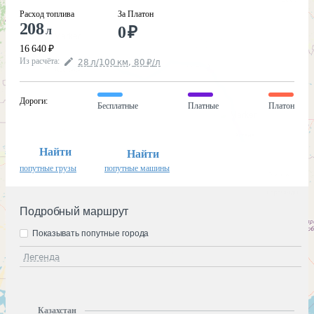
Расход топлива
За Платон
208
0
₽
л
16 640
₽
Из расчёта
:
28
л
/100
км
,
80
₽
/
л
Дороги
:
Бесплатные
Платные
Платон
Найти
Найти
попутные грузы
попутные машины
Подробный маршрут
Показывать попутные города
Легенда
Казахстан