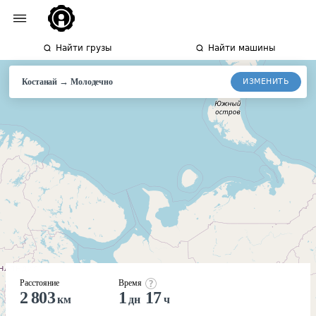
Найти грузы
Найти машины
→
ИЗМЕНИТЬ
Костанай
Молодечно
Расстояние
Время
2 803
1
17
км
дн
ч