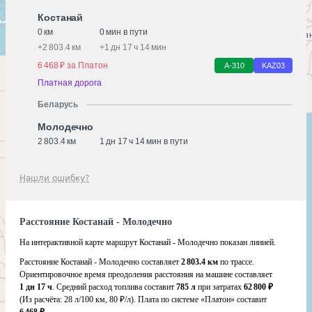
Костанай
0 км
0 мин в пути
+
2 803.4 км
+
1 дн 17 ч 14 мин
6 468 ₽ за Платон
А-310
KАZ03
Платная дорога
Беларусь
Молодечно
2 803.4 км
1 дн 17 ч 14 мин в пути
Нашли ошибку?
Расстояние Костанай - Молодечно
На интерактивной карте маршрут Костанай - Молодечно показан линией.
Расстояние Костанай - Молодечно составляет
2 803.4 км
по трассе.
Ориентировочное время преодоления расстояния на машине составляет
1 дн 17 ч
. Средний расход топлива составит
785 л
при затратах
62 800 ₽
(Из расчёта:
28 л/100 км, 80 ₽/л)
. Плата по системе «Платон» составит