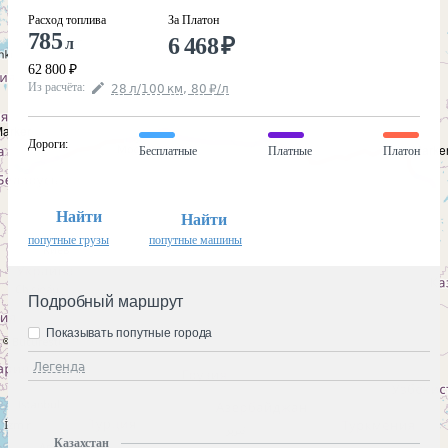
Расход топлива
За Платон
785
6 468
₽
л
62 800
₽
Из расчёта
:
28
л
/100
км
,
80
₽
/
л
Дороги
:
Бесплатные
Платные
Платон
Найти
Найти
попутные грузы
попутные машины
Подробный маршрут
Показывать попутные города
Легенда
Казахстан