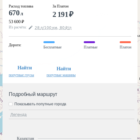
Расход топлива
За Платон
670
2 191
₽
л
53 600
₽
Из расчёта
:
28
л
/100
км
,
80
₽
/
л
Дороги
:
Бесплатные
Платные
Платон
Найти
Найти
попутные грузы
попутные машины
Подробный маршрут
Показывать попутные города
Легенда
Казахстан