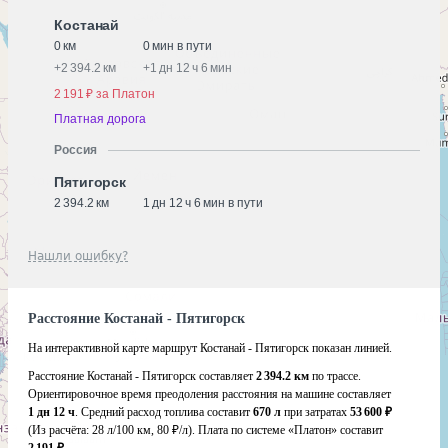
Костанай
0 км
0 мин в пути
+
2 394.2 км
+
1 дн 12 ч 6 мин
2 191 ₽ за Платон
Платная дорога
Россия
Пятигорск
2 394.2 км
1 дн 12 ч 6 мин в пути
Нашли ошибку?
Расстояние Костанай - Пятигорск
На интерактивной карте маршрут Костанай - Пятигорск показан линией.
Расстояние Костанай - Пятигорск составляет
2 394.2 км
по трассе.
Ориентировочное время преодоления расстояния на машине составляет
1 дн 12 ч
. Средний расход топлива составит
670 л
при затратах
53 600 ₽
(Из расчёта:
28 л/100 км, 80 ₽/л)
. Плата по системе «Платон» составит