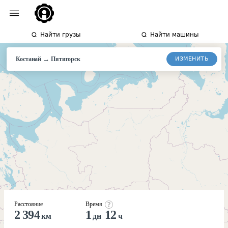
Найти грузы
Найти машины
→
ИЗМЕНИТЬ
Костанай
Пятигорск
Расстояние
Время
2 394
1
12
км
дн
ч