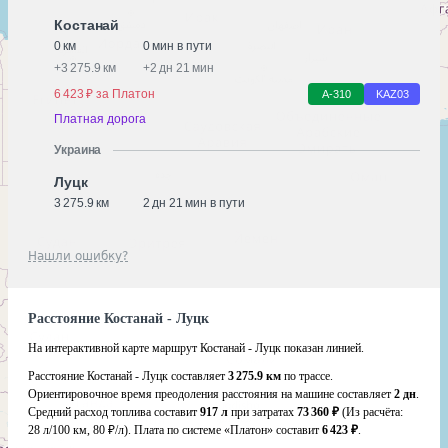
Костанай
0 км
0 мин в пути
+
3 275.9 км
+
2 дн 21 мин
6 423 ₽ за Платон
А-310
KАZ03
Платная дорога
Украина
Луцк
3 275.9 км
2 дн 21 мин в пути
Нашли ошибку?
Расстояние Костанай - Луцк
На интерактивной карте маршрут Костанай - Луцк показан линией.
Расстояние Костанай - Луцк составляет
3 275.9 км
по трассе.
Ориентировочное время преодоления расстояния на машине составляет
2 дн
.
Средний расход топлива составит
917 л
при затратах
73 360 ₽
(Из расчёта:
28 л/100 км, 80 ₽/л)
. Плата по системе «Платон» составит
6 423 ₽
.