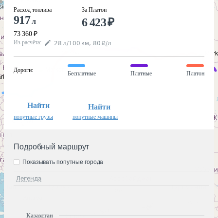
Расход топлива
За Платон
917
6 423
₽
л
73 360
₽
Из расчёта
:
28
л
/100
км
,
80
₽
/
л
Дороги
:
Бесплатные
Платные
Платон
Найти
Найти
попутные грузы
попутные машины
Подробный маршрут
Показывать попутные города
Легенда
Казахстан