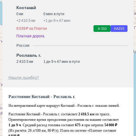
Костанай
0 км
0 мин в пути
+
2 410.5 км
+
1 дн 9 ч 47 мин
6 039 ₽ за Платон
А-310
KАZ03
Платная дорога
Россия
Рославль г.
2 410.5 км
1 дн 9 ч 47 мин в пути
Нашли ошибку?
Расстояние Костанай - Рославль г.
На интерактивной карте маршрут Костанай - Рославль г. показан линией.
Расстояние Костанай - Рославль г. составляет
2 410.5 км
по трассе.
Ориентировочное время преодоления расстояния на машине составляет
1 дн 9 ч
. Средний расход топлива составит
675 л
при затратах
54 000 ₽
(Из расчёта:
28 л/100 км, 80 ₽/л)
. Плата по системе «Платон» составит