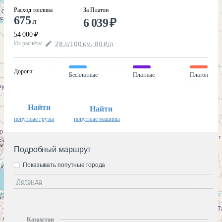
Расход топлива
За Платон
675
6 039
₽
л
54 000
₽
Из расчёта
:
28
л
/100
км
,
80
₽
/
л
Дороги
:
Бесплатные
Платные
Платон
Найти
Найти
попутные грузы
попутные машины
Подробный маршрут
Показывать попутные города
Легенда
Казахстан