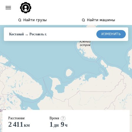
Найти грузы
Найти машины
→
ИЗМЕНИТЬ
Костанай
Рославль
г.
Расстояние
Время
2 411
1
9
км
дн
ч