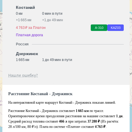
Костанай
0 км
0 мин в пути
+
1 665 км
+
1 дн 49 мин
4 763 ₽ за Платон
А-310
KАZ03
Платная дорога
Россия
Дзержинск
1 665 км
1 дн 49 мин в пути
Нашли ошибку?
Расстояние Костанай - Дзержинск
На интерактивной карте маршрут Костанай - Дзержинск показан линией.
Расстояние Костанай - Дзержинск составляет
1 665 км
по трассе.
Ориентировочное время преодоления расстояния на машине составляет
1 дн
.
Средний расход топлива составит
466 л
при затратах
37 280 ₽
(Из расчёта:
28 л/100 км, 80 ₽/л)
. Плата по системе «Платон» составит
4 763 ₽
.