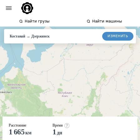
Найти грузы
Найти машины
→
ИЗМЕНИТЬ
Костанай
Дзержинск
Расстояние
Время
1 665
1
км
дн