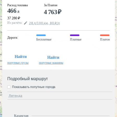
Расход топлива
За Платон
466
4 763
₽
л
37 280
₽
Из расчёта
:
28
л
/100
км
,
80
₽
/
л
Дороги
:
Бесплатные
Платные
Платон
Найти
Найти
попутные грузы
попутные машины
Подробный маршрут
Показывать попутные города
Легенда
Казахстан