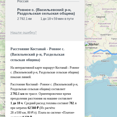
Россия
Ровное с. (Васильевский р-н,
Раздольская сельская община)
2 792.1 км
1 дн 18 ч 59 мин в пути
Нашли ошибку?
Расстояние Костанай - Ровное с.
(Васильевский р-н, Раздольская
сельская община)
На интерактивной карте маршрут Костанай - Ровное
с. (Васильевский р-н, Раздольская сельская община)
показан линией.
Расстояние Костанай - Ровное с. (Васильевский р-н,
Раздольская сельская община) составляет
2 792.1 км
по трассе. Ориентировочное время
преодоления расстояния на машине составляет
1 дн 18 ч
. Средний расход топлива составит
782 л
при затратах
62 560 ₽
(Из расчёта:
28 л/100 км, 80 ₽/л)
. Плата по системе «Платон»