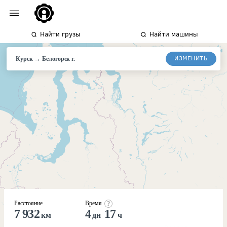
Найти грузы
Найти машины
→
ИЗМЕНИТЬ
Курск
Белогорск
г.
Расстояние
Время
7 932
4
17
км
дн
ч