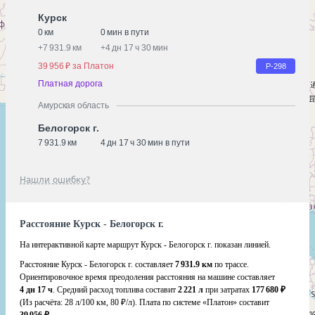
Курск
0 км
0 мин в пути
+
7 931.9 км
+
4 дн 17 ч 30 мин
39 956 ₽ за Платон
Р-298
Платная дорога
Амурская область
Белогорск г.
7 931.9 км
4 дн 17 ч 30 мин в пути
Нашли ошибку?
Расстояние Курск - Белогорск г.
На интерактивной карте маршрут Курск - Белогорск г. показан линией.
Расстояние Курск - Белогорск г. составляет
7 931.9 км
по трассе.
Ориентировочное время преодоления расстояния на машине составляет
4 дн 17 ч
. Средний расход топлива составит
2 221 л
при затратах
177 680 ₽
(Из расчёта:
28 л/100 км, 80 ₽/л)
. Плата по системе «Платон» составит