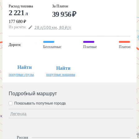
Расход топлива
За Платон
2 221
39 956
₽
л
177 680
₽
Из расчёта
:
28
л
/100
км
,
80
₽
/
л
Дороги
:
Бесплатные
Платные
Платон
Найти
Найти
попутные грузы
попутные машины
Подробный маршрут
Показывать попутные города
Легенда
Россия