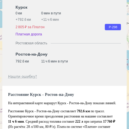
Курск
0 км
0 мин в пути
+
792.6 км
+
11 ч 6 мин
2 805 ₽ за Платон
Р-298
Платная дорога
Ростовская область
Ростов-на-Дону
792.6 км
11 ч 6 мин в пути
Нашли ошибку?
Расстояние Курск - Ростов-на-Дону
На интерактивной карте маршрут Курск - Ростов-на-Дону показан линией.
Расстояние Курск - Ростов-на-Дону составляет
792.6 км
по трассе.
Ориентировочное время преодоления расстояния на машине составляет
11 ч 6 мин
. Средний расход топлива составит
222 л
при затратах
17 760 ₽
(Из расчёта:
28 л/100 км, 80 ₽/л)
. Плата по системе «Платон» составит