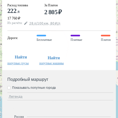
Расход топлива
За Платон
222
2 805
₽
л
17 760
₽
Из расчёта
:
28
л
/100
км
,
80
₽
/
л
Дороги
:
Бесплатные
Платные
Платон
Найти
Найти
попутные грузы
попутные машины
Подробный маршрут
Показывать попутные города
Легенда
Россия