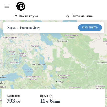
Найти грузы
Найти машины
→
ИЗМЕНИТЬ
Курск
Ростов-
на-Дону
Расстояние
Время
793
11
6
км
ч
мин