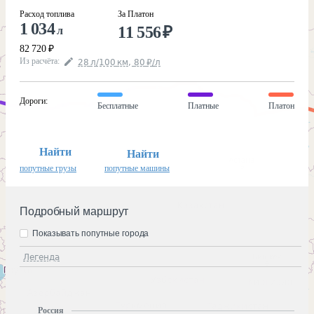
Расход топлива
За Платон
1 034
11 556
₽
л
82 720
₽
Из расчёта
:
28
л
/100
км
,
80
₽
/
л
Дороги
:
Бесплатные
Платные
Платон
Найти
Найти
попутные грузы
попутные машины
Подробный маршрут
Показывать попутные города
Легенда
Россия