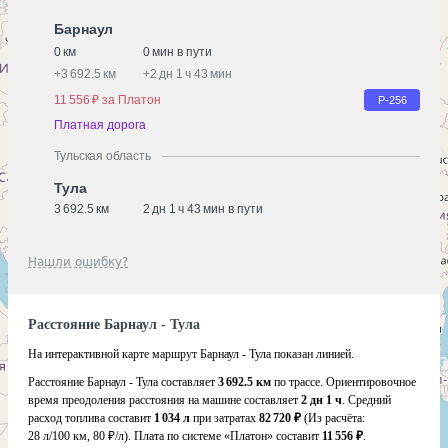
Барнаул
0 км
0 мин в пути
+
3 692.5 км
+
2 дн 1 ч 43 мин
11 556 ₽ за Платон
Р-256
Платная дорога
Тульская область
Тула
3 692.5 км
2 дн 1 ч 43 мин в пути
Нашли ошибку?
Расстояние Барнаул - Тула
На интерактивной карте маршрут Барнаул - Тула показан линией.
Расстояние Барнаул - Тула составляет
3 692.5 км
по трассе. Ориентировочное
время преодоления расстояния на машине составляет
2 дн 1 ч
. Средний
расход топлива составит
1 034 л
при затратах
82 720 ₽
(Из расчёта:
28 л/100 км, 80 ₽/л)
. Плата по системе «Платон» составит
11 556 ₽
.