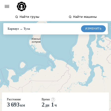
Найти грузы
Найти машины
→
ИЗМЕНИТЬ
Барнаул
Тула
Расстояние
Время
3 693
2
1
км
дн
ч