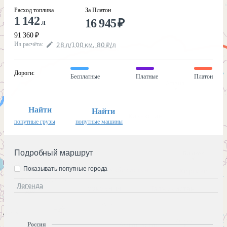
Расход топлива
За Платон
1 142
16 945
₽
л
91 360
₽
Из расчёта
:
28
л
/100
км
,
80
₽
/
л
Дороги
:
Бесплатные
Платные
Платон
Найти
Найти
попутные грузы
попутные машины
Подробный маршрут
Показывать попутные города
Легенда
Россия