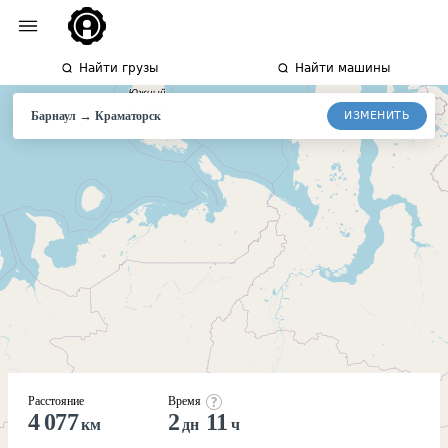
Найти грузы
Найти машины
→
ИЗМЕНИТЬ
Барнаул
Краматорск
Расстояние
Время
4 077
2
11
км
дн
ч