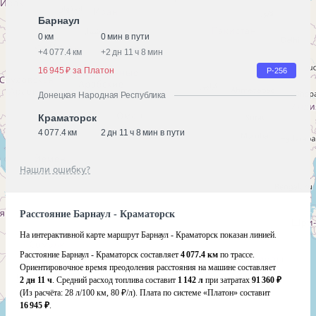
Барнаул
0 км
0 мин в пути
+
4 077.4 км
+
2 дн 11 ч 8 мин
16 945 ₽ за Платон
Р-256
Донецкая Народная Республика
Краматорск
4 077.4 км
2 дн 11 ч 8 мин в пути
Нашли ошибку?
Расстояние Барнаул - Краматорск
На интерактивной карте маршрут Барнаул - Краматорск показан линией.
Расстояние Барнаул - Краматорск составляет
4 077.4 км
по трассе.
Ориентировочное время преодоления расстояния на машине составляет
2 дн 11 ч
. Средний расход топлива составит
1 142 л
при затратах
91 360 ₽
(Из расчёта:
28 л/100 км, 80 ₽/л)
. Плата по системе «Платон» составит
16 945 ₽
.